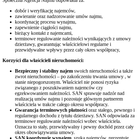
Społeczna Agencja Najmu odpowiada za:
dobór i weryfikację najemców,
zawieranie oraz nadzorowanie umów najmu,
koordynację procesu wynajmu,
zapewnienie ciągłości najmu,
bieżący kontakt z najemcami,
terminowe regulowanie należności wynikających z umowy
dzierżawy, gwarantując właścicielowi regularne i
przewidywalne wpływy przez cały okres współpracy,
Korzyści dla właścicieli nieruchomości:
Bezpieczny i stabilny najem
swoich nieruchomości a także
zwrot nieruchomości – po zakończeniu trwania umowy , w
stanie niepogorszonym. Właściciel nie ponosi ryzyka
związanego z poszukiwaniem najemców czy
egzekwowaniem należności. SAN sprawuje nadzór nad
realizacją umów najmu i pozostaje głównym partnerem
właściciela w trakcie całego okresu współpracy.
Gwarancja terminowych płatności
oraz stałego, pewnego i
regularnego dochodu z tytułu dzierżawy. SAN odpowiada za
terminowe regulowanie należności wobec właściciela.
Oznacza to stały, przewidywalny i pewny dochód przez cały
okres obowiązywania umowy.
SAN koordynuje wynajem
, szuka najemców, prezentuje