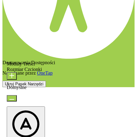
Dostosowania Dostępności
Moduły Treści
Rozmiar Czcionki
Napędzane przez
OneTap
Ukryj Pasek Narzędzi
Domyślne