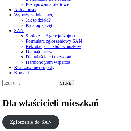
Postępowania ofertowe
Aktualności
Wypożyczalnia sprzętu
Jak to działa?
Katalog sprzętu
SAN
Społeczna Agencja Najmu
Formularz zgłoszeniowy SAN
Rekrutacja – nabór wniosków
Dla najemców
Dla właścicieli mieszkań
Harmonogram wsparcia
Realizowane projekty
Kontakt
Szukaj:
Dla właścicieli mieszkań
Zgłoszenie do SAN