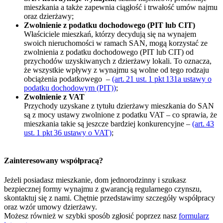
mieszkania a także zapewnia ciągłość i trwałość umów najmu
oraz dzierżawy;
Zwolnienie z podatku dochodowego (PIT lub CIT)
Właściciele mieszkań, którzy decydują się na wynajem
swoich nieruchomości w ramach SAN, mogą korzystać ze
zwolnienia z podatku dochodowego (PIT lub CIT) od
przychodów uzyskiwanych z dzierżawy lokali. To oznacza,
że wszystkie wpływy z wynajmu są wolne od tego rodzaju
obciążenia podatkowego –
(art. 21 ust. 1 pkt 131a ustawy o
podatku dochodowym (PIT))
;
Zwolnienie z VAT
Przychody uzyskane z tytułu dzierżawy mieszkania do SAN
są z mocy ustawy zwolnione z podatku VAT – co sprawia, że
mieszkania takie są jeszcze bardziej konkurencyjne –
(art. 43
ust. 1 pkt 36 ustawy o VAT)
;
Zainteresowany współpracą?
Jeżeli posiadasz mieszkanie, dom jednorodzinny i szukasz
bezpiecznej formy wynajmu z gwarancją regularnego czynszu,
skontaktuj się z nami. Chętnie przedstawimy szczegóły współpracy
oraz wzór umowy dzierżawy.
Możesz również w szybki sposób zgłosić poprzez nasz
formularz