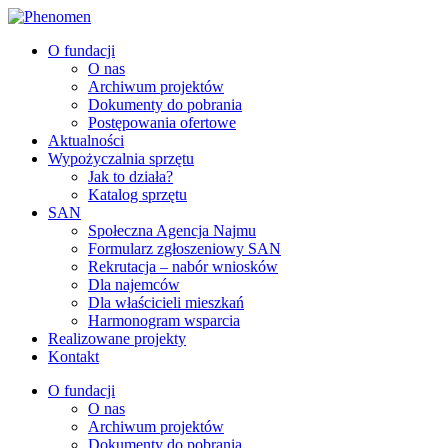
O fundacji
O nas
Archiwum projektów
Dokumenty do pobrania
Postępowania ofertowe
Aktualności
Wypożyczalnia sprzętu
Jak to działa?
Katalog sprzętu
SAN
Społeczna Agencja Najmu
Formularz zgłoszeniowy SAN
Rekrutacja – nabór wniosków
Dla najemców
Dla właścicieli mieszkań
Harmonogram wsparcia
Realizowane projekty
Kontakt
O fundacji
O nas
Archiwum projektów
Dokumenty do pobrania