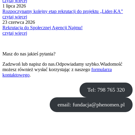
czytaj więcej
1 lipca 2026
Rozpoczynamy kolejny etap rekrutacji do projektu „Lider-KA”
czytaj więcej
23 czerwca 2026
Rekrutacja do Społecznej Agencji Najmu!
czytaj więcej
Nawigacja
wpisu
Masz do nas jakieś pytania?
Zadzwoń lub napisz do nas.Odpowiadamy szybko.Wiadomość
możesz również wysłać korzystając z naszego
formularza
kontaktowego
.
Tel: 798 765 320
email: fundacja@phenomen.pl