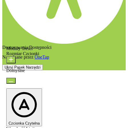
Dostosowania Dostępności
Moduły Treści
Rozmiar Czcionki
Napędzane przez
OneTap
Ukryj Pasek Narzędzi
Domyślne
Czcionka Czytelna