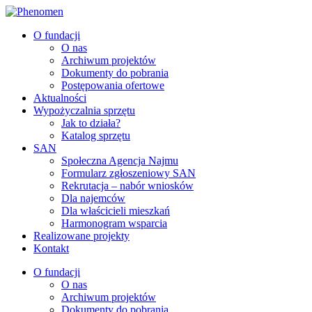
O fundacji
O nas
Archiwum projektów
Dokumenty do pobrania
Postępowania ofertowe
Aktualności
Wypożyczalnia sprzętu
Jak to działa?
Katalog sprzętu
SAN
Społeczna Agencja Najmu
Formularz zgłoszeniowy SAN
Rekrutacja – nabór wniosków
Dla najemców
Dla właścicieli mieszkań
Harmonogram wsparcia
Realizowane projekty
Kontakt
O fundacji
O nas
Archiwum projektów
Dokumenty do pobrania