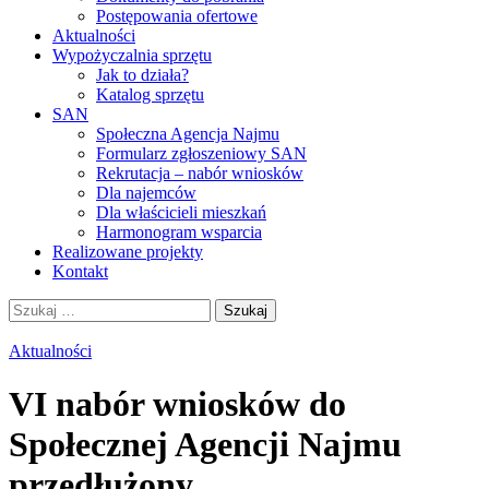
Postępowania ofertowe
Aktualności
Wypożyczalnia sprzętu
Jak to działa?
Katalog sprzętu
SAN
Społeczna Agencja Najmu
Formularz zgłoszeniowy SAN
Rekrutacja – nabór wniosków
Dla najemców
Dla właścicieli mieszkań
Harmonogram wsparcia
Realizowane projekty
Kontakt
Szukaj:
Aktualności
VI nabór wniosków do
Społecznej Agencji Najmu
przedłużony