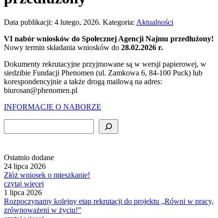
Data publikacji:
4 lutego, 2026
.
Kategoria:
Aktualności
VI nabór wniosków do Społecznej Agencji Najmu przedłużony!
Nowy termin składania wniosków do
28.02.2026 r.
Dokumenty rekrutacyjne przyjmowane są w wersji papierowej, w
siedzibie Fundacji Phenomen (ul. Zamkowa 6, 84-100 Puck) lub
korespondencyjnie a także drogą mailową na adres:
biurosan@phenomen.pl
INFORMACJE O NABORZE
Szukaj
Ostatnio dodane
24 lipca 2026
Złóż wniosek o mieszkanie!
czytaj więcej
1 lipca 2026
Rozpoczynamy kolejny etap rekrutacji do projektu „Równi w pracy,
zrównoważeni w życiu!”