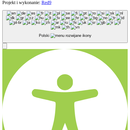
Projekt i wykonanie:
Red9
Polski