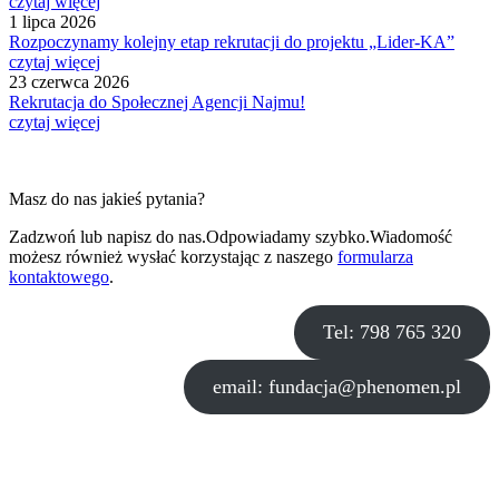
czytaj więcej
1 lipca 2026
Rozpoczynamy kolejny etap rekrutacji do projektu „Lider-KA”
czytaj więcej
23 czerwca 2026
Rekrutacja do Społecznej Agencji Najmu!
czytaj więcej
Nawigacja
wpisu
Masz do nas jakieś pytania?
Zadzwoń lub napisz do nas.Odpowiadamy szybko.Wiadomość
możesz również wysłać korzystając z naszego
formularza
kontaktowego
.
Tel: 798 765 320
email: fundacja@phenomen.pl