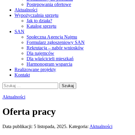
Postępowania ofertowe
Aktualności
Wypożyczalnia sprzętu
Jak to działa?
Katalog sprzętu
SAN
Społeczna Agencja Najmu
Formularz zgłoszeniowy SAN
Rekrutacja – nabór wniosków
Dla najemców
Dla właścicieli mieszkań
Harmonogram wsparcia
Realizowane projekty
Kontakt
Szukaj:
Aktualności
Oferta pracy
Data publikacji:
5 listopada, 2025
.
Kategoria:
Aktualności