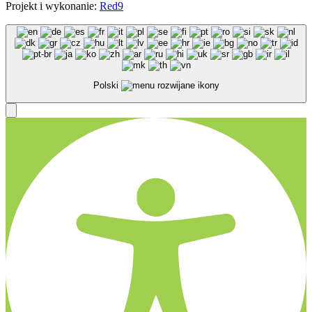
Projekt i wykonanie:
Red9
Polski