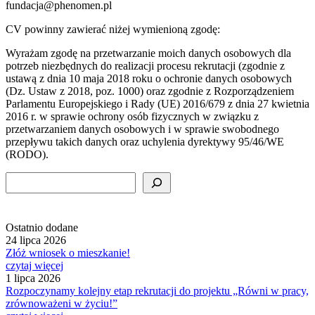
fundacja@phenomen.pl
CV powinny zawierać niżej wymienioną zgodę:
Wyrażam zgodę na przetwarzanie moich danych osobowych dla
potrzeb niezbędnych do realizacji procesu rekrutacji (zgodnie z
ustawą z dnia 10 maja 2018 roku o ochronie danych osobowych
(Dz. Ustaw z 2018, poz. 1000) oraz zgodnie z Rozporządzeniem
Parlamentu Europejskiego i Rady (UE) 2016/679 z dnia 27 kwietnia
2016 r. w sprawie ochrony osób fizycznych w związku z
przetwarzaniem danych osobowych i w sprawie swobodnego
przepływu takich danych oraz uchylenia dyrektywy 95/46/WE
(RODO).
Szukaj
Ostatnio dodane
24 lipca 2026
Złóż wniosek o mieszkanie!
czytaj więcej
1 lipca 2026
Rozpoczynamy kolejny etap rekrutacji do projektu „Równi w pracy,
zrównoważeni w życiu!”