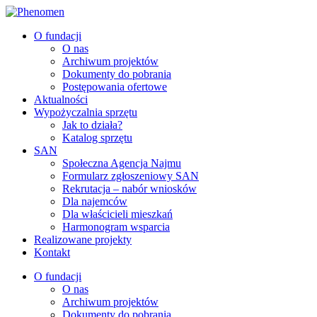
O fundacji
O nas
Archiwum projektów
Dokumenty do pobrania
Postępowania ofertowe
Aktualności
Wypożyczalnia sprzętu
Jak to działa?
Katalog sprzętu
SAN
Społeczna Agencja Najmu
Formularz zgłoszeniowy SAN
Rekrutacja – nabór wniosków
Dla najemców
Dla właścicieli mieszkań
Harmonogram wsparcia
Realizowane projekty
Kontakt
O fundacji
O nas
Archiwum projektów
Dokumenty do pobrania