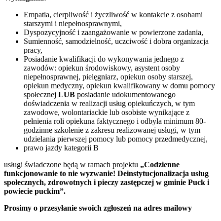
Empatia, cierpliwość i życzliwość w kontakcie z osobami
starszymi i niepełnosprawnymi,
Dyspozycyjność i zaangażowanie w powierzone zadania,
Sumienność, samodzielność, uczciwość i dobra organizacja
pracy,
Posiadanie kwalifikacji do wykonywania jednego z
zawodów: opiekun środowiskowy, asystent osoby
niepełnosprawnej, pielęgniarz, opiekun osoby starszej,
opiekun medyczny, opiekun kwalifikowany w domu pomocy
społecznej
LUB
posiadanie udokumentowanego
doświadczenia w realizacji usług opiekuńczych, w tym
zawodowe, wolontariackie lub osobiste wynikające z
pełnienia roli opiekuna faktycznego i odbyła minimum 80-
godzinne szkolenie z zakresu realizowanej usługi, w tym
udzielania pierwszej pomocy lub pomocy przedmedycznej,
prawo jazdy kategorii B
usługi świadczone będą w ramach projektu
„Codzienne
funkcjonowanie to nie wyzwanie! Deinstytucjonalizacja usług
społecznych, zdrowotnych i pieczy zastępczej w gminie Puck i
powiecie puckim”.
Prosimy o przesyłanie swoich zgłoszeń na adres mailowy