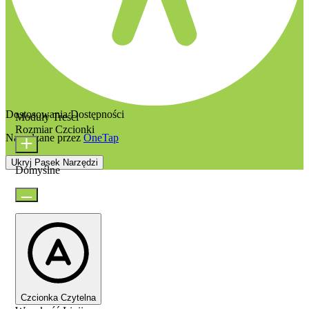
Dostosowania Dostępności
Moduły Treści
Rozmiar Czcionki
Napędzane przez
OneTap
Ukryj Pasek Narzędzi
Domyślne
Czcionka Czytelna